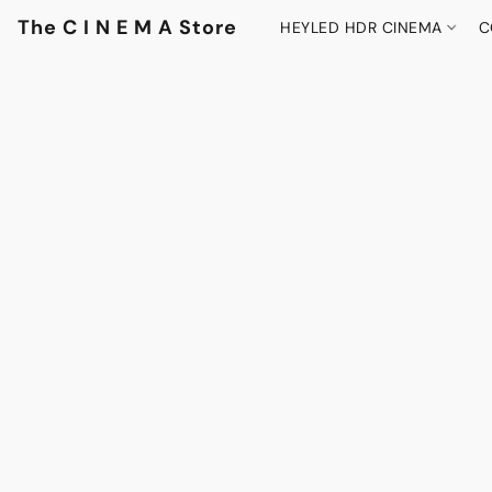
The C I N E M A Store
HEYLED HDR CINEMA
C